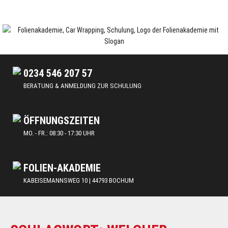
Skip
to
content
Car Wrapping & Tönungsfolien | Schulungen und Lehrgänge
FOLIENAKADEMIE
0234 546 207 57
BERATUNG & ANMELDUNG ZUR SCHULUNG
ÖFFNUNGSZEITEN
MO. - FR.: 08:30 - 17:30 UHR
FOLIEN-AKADEMIE
KABEISEMANNSWEG 10 | 44793 BOCHUM