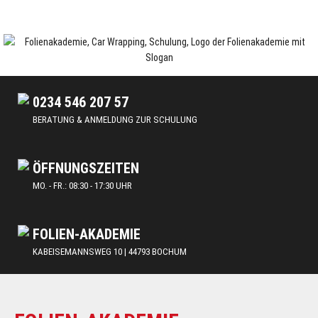
Skip
to
content
Car Wrapping & Tönungsfolien | Schulungen und Lehrgänge
FOLIENAKADEMIE
0234 546 207 57
BERATUNG & ANMELDUNG ZUR SCHULUNG
ÖFFNUNGSZEITEN
MO. - FR.: 08:30 - 17:30 UHR
FOLIEN-AKADEMIE
KABEISEMANNSWEG 10 | 44793 BOCHUM