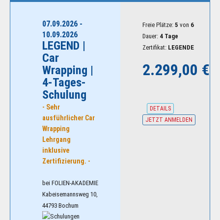
e
i
07.09.2026 -
s
Freie Plätze:
5
von
6
e
10.09.2026
Dauer:
4 Tage
m
LEGEND |
Zertifikat:
LEGENDE
a
Car
n
2.299,00 €
Wrapping |
n
s
4-Tages-
w
Schulung
e
g
- Sehr
DETAILS
1
ausführlicher Car
JETZT ANMELDEN
0
Wrapping
-
Lehrgang
B
o
inklusive
c
Zertifizierung. -
h
u
bei FOLIEN-AKADEMIE
m
V
Kabeisemannsweg 10,
e
44793 Bochum
r
a