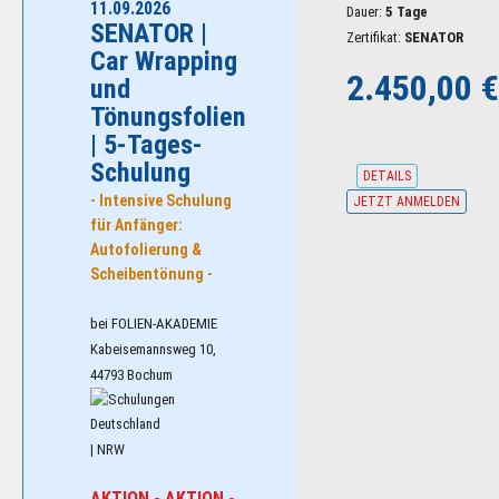
11.09.2026
Dauer:
5 Tage
SENATOR |
Zertifikat:
SENATOR
Car Wrapping
2.450,00 €
und
Tönungsfolien
| 5-Tages-
Schulung
DETAILS
- Intensive Schulung
JETZT ANMELDEN
für Anfänger:
Autofolierung &
Scheibentönung -
bei FOLIEN-AKADEMIE
Kabeisemannsweg 10,
44793 Bochum
| NRW
AKTION - AKTION -