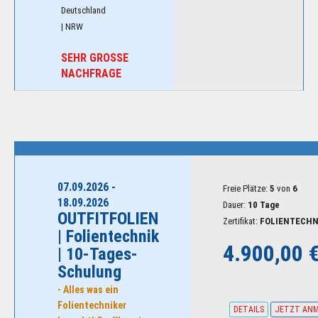
n
s
| NRW
t
a
SEHR GROSSE
l
NACHFRAGE
t
u
n
g
e
n
07.09.2026 -
Freie Plätze:
5
von
6
18.09.2026
Dauer:
10 Tage
OUTFITFOLIEN
Zertifikat:
FOLIENTECHN
| Folientechnik
4.900,00 
| 10-Tages-
Schulung
- Alles was ein
Folientechniker
DETAILS
JETZT AN