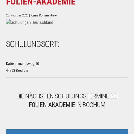
FOLIEN-AKADEMIE
26. Februar 2020
|
Keine Kommentare
SCHULUNGSORT:
F
O
L
I
Kabeisemannsweg 10
E
N
44793 Bochum
-
A
K
A
D
DIE NÄCHSTEN SCHULUNGSTERMINE BEI
E
M
FOLIEN-AKADEMIE
IN BOCHUM
I
E
K
a
b