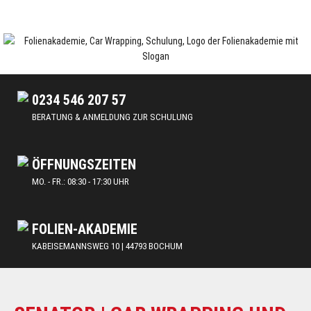
Skip
to
content
Car Wrapping & Tönungsfolien | Schulungen und Lehrgänge
FOLIENAKADEMIE
0234 546 207 57
BERATUNG & ANMELDUNG ZUR SCHULUNG
ÖFFNUNGSZEITEN
MO. - FR.: 08:30 - 17:30 UHR
FOLIEN-AKADEMIE
KABEISEMANNSWEG 10 | 44793 BOCHUM