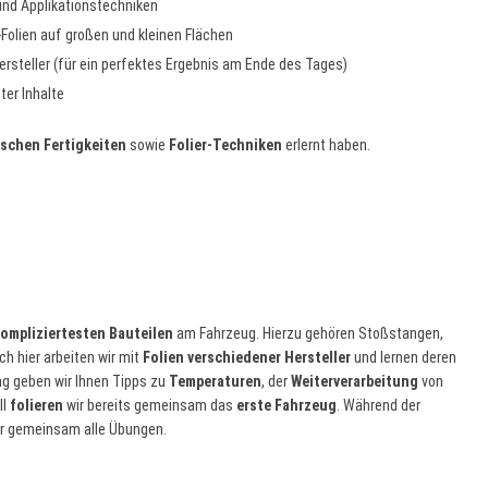
 und Applikationstechniken
olien auf großen und kleinen Flächen
rsteller (für ein perfektes Ergebnis am Ende des Tages)
ter Inhalte
ischen Fertigkeiten
sowie
Folier-Techniken
erlernt haben.
ompliziertesten Bauteilen
am Fahrzeug. Hierzu gehören Stoßstangen,
h hier arbeiten wir mit
Folien verschiedener Hersteller
und lernen deren
ung geben wir Ihnen Tipps zu
Temperaturen
, der
Weiterverarbeitung
von
ll
folieren
wir bereits gemeinsam das
erste Fahrzeug
. Während der
mer gemeinsam alle Übungen.