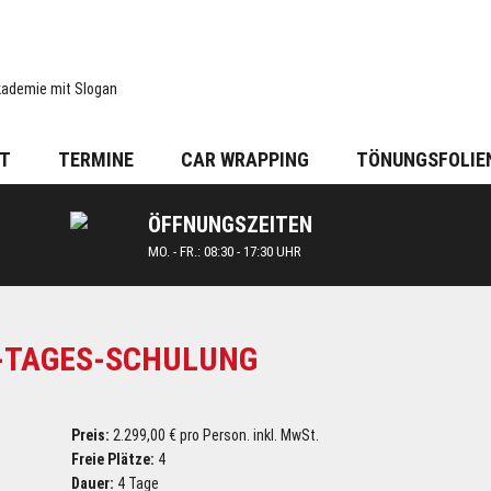
T
TERMINE
CAR WRAPPING
TÖNUNGSFOLIE
ÖFFNUNGSZEITEN
MO. - FR.: 08:30 - 17:30 UHR
4-TAGES-SCHULUNG
Preis:
2.299,00 € pro Person. inkl. MwSt.
Freie Plätze:
4
Dauer:
4 Tage