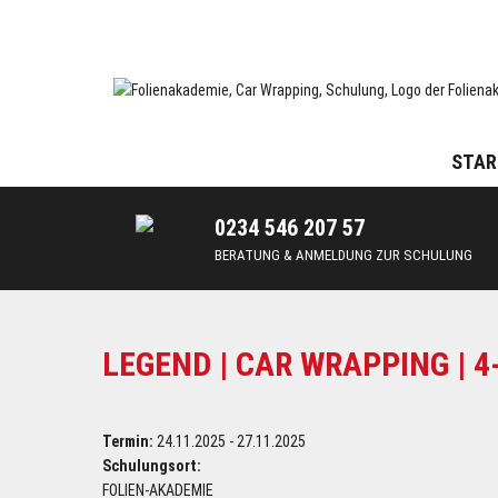
Skip
to
content
Car Wrapping & Tönungsfolien | Schulungen und Lehrgänge
FOLIENAKADEMIE
STAR
0234 546 207 57
BERATUNG & ANMELDUNG ZUR SCHULUNG
LEGEND | CAR WRAPPING | 
Termin:
24.11.2025 - 27.11.2025
Schulungsort:
FOLIEN-AKADEMIE