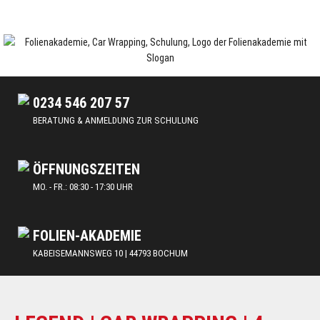
Skip
to
content
Car Wrapping & Tönungsfolien | Schulungen und Lehrgänge
FOLIENAKADEMIE
0234 546 207 57
BERATUNG & ANMELDUNG ZUR SCHULUNG
ÖFFNUNGSZEITEN
MO. - FR.: 08:30 - 17:30 UHR
FOLIEN-AKADEMIE
KABEISEMANNSWEG 10 | 44793 BOCHUM