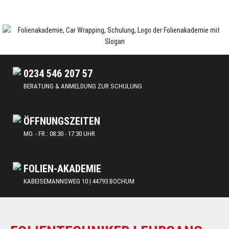
Skip
to
content
Car Wrapping & Tönungsfolien | Schulungen und Lehrgänge
FOLIENAKADEMIE
0234 546 207 57
BERATUNG & ANMELDUNG ZUR SCHULUNG
ÖFFNUNGSZEITEN
MO. - FR.: 08:30 - 17:30 UHR
FOLIEN-AKADEMIE
KABEISEMANNSWEG 10 | 44793 BOCHUM