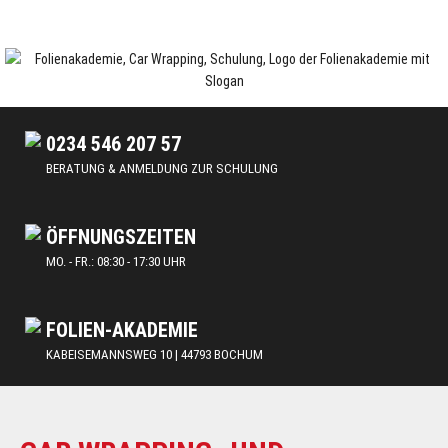
Skip
to
content
Car Wrapping & Tönungsfolien | Schulungen und Lehrgänge
FOLIENAKADEMIE
0234 546 207 57
BERATUNG & ANMELDUNG ZUR SCHULUNG
ÖFFNUNGSZEITEN
MO. - FR.: 08:30 - 17:30 UHR
FOLIEN-AKADEMIE
KABEISEMANNSWEG 10 | 44793 BOCHUM