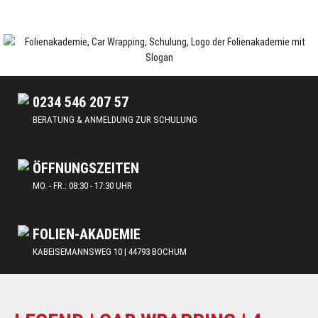
Skip
to
content
Car Wrapping & Tönungsfolien | Schulungen und Lehrgänge
FOLIENAKADEMIE
0234 546 207 57
BERATUNG & ANMELDUNG ZUR SCHULUNG
ÖFFNUNGSZEITEN
MO. - FR.: 08:30 - 17:30 UHR
FOLIEN-AKADEMIE
KABEISEMANNSWEG 10 | 44793 BOCHUM