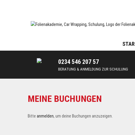
Skip
to
content
Car Wrapping & Tönungsfolien | Schulungen und Lehrgänge
FOLIENAKADEMIE
STAR
0234 546 207 57
BERATUNG & ANMELDUNG ZUR SCHULUNG
MEINE BUCHUNGEN
Bitte
anmelden
, um deine Buchungen anzuzeigen.