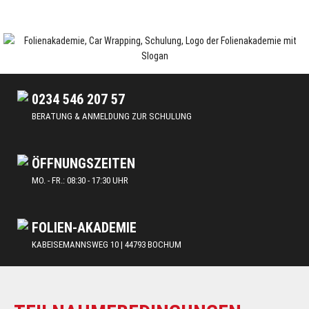
Skip
to
content
Car Wrapping & Tönungsfolien | Schulungen und Lehrgänge
FOLIENAKADEMIE
0234 546 207 57
BERATUNG & ANMELDUNG ZUR SCHULUNG
ÖFFNUNGSZEITEN
MO. - FR.: 08:30 - 17:30 UHR
FOLIEN-AKADEMIE
KABEISEMANNSWEG 10 | 44793 BOCHUM