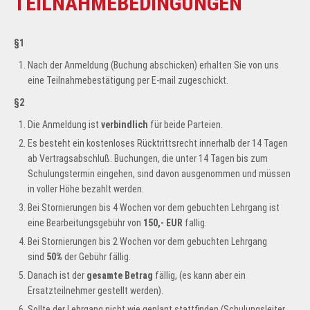
TEILNAHMEBEDINGUNGEN
§1
Nach der Anmeldung (Buchung abschicken) erhalten Sie von uns
eine Teilnahmebestätigung per E-mail zugeschickt.
§2
Die Anmeldung ist
verbindlich
für beide Parteien.
Es besteht ein kostenloses Rücktrittsrecht innerhalb der 14 Tagen
ab Vertragsabschluß. Buchungen, die unter 14 Tagen bis zum
Schulungstermin eingehen, sind davon ausgenommen und müssen
in voller Höhe bezahlt werden.
Bei Stornierungen bis 4 Wochen vor dem gebuchten Lehrgang ist
eine Bearbeitungsgebühr von
150,- EUR
fallig.
Bei Stornierungen bis 2 Wochen vor dem gebuchten Lehrgang
sind
50%
der Gebühr fällig.
Danach ist der
gesamte Betrag
fällig, (es kann aber ein
Ersatzteilnehmer gestellt werden).
Sollte der Lehrgang nicht wie geplant stattfinden (Schulungsleiter